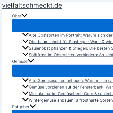
vielfaltschmeckt.de
Zum
Inhalt
Obst
springen
Alte Obstsorten im Portrait: Warum sich de
Obstbaumschnitt für Einsteiger: Wann & wie
Säulenobst pflanzen & pflegen: Die besten S
Spätfrost im Obstgarten verhindern: So schü
Gemüse
Alte Gemüsesorten anbauen: Warum sich sa
Gemüse vorziehen auf der Fensterbank: Wan
Mischkultur im Gemüsebeet: Gute & schlech
Wintergemüse anbauen: 8 frostharte Sorten 
Ratgeber