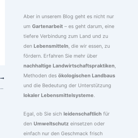
Aber in unserem Blog geht es nicht nur
um
Gartenarbeit
– es geht darum, eine
tiefere Verbindung zum Land und zu
den
Lebensmitteln
, die wir essen, zu
fördern. Erfahren Sie mehr über
nachhaltige Landwirtschaftspraktiken
,
Methoden des
ökologischen Landbaus
R
und die Bedeutung der Unterstützung
antel – So findest du den perfekten Begleiter für Pferd und Reiter
lokaler Lebensmittelsysteme
.
Egal, ob Sie sich
leidenschaftlich
für
den
Umweltschutz
einsetzen oder
einfach nur den Geschmack frisch