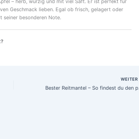
el – herb, würzig und mit viel Saft. Er ist perfekt für
siven Geschmack lieben. Egal ob frisch, gelagert oder
it seiner besonderen Note.
t?
WEITE
Bester Reitm